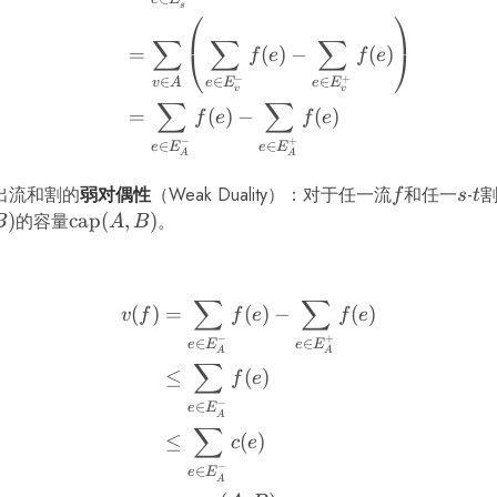
s
⎛
⎞
∑
∑
∑
=
(
)
−
(
)
⎝
⎠
f
e
f
e
−
+
∈
∈
∈
v
A
e
E
e
E
v
v
∑
∑
=
(
)
−
(
)
f
e
f
e
−
+
∈
∈
e
E
e
E
A
A
出流和割的
弱对偶性
（Weak Duality）：对于任一流
f
和任一
s
-
t
f
s
t
)
的容量
\mathop{\mathrm{cap}}
cap
(
,
)
。
B
A
B
(A, B)
∑
∑
\begin{align*} v(f) &= \
(
)
=
(
)
−
(
)
v
f
f
e
f
e
−
+
∈
∈
e
E
e
E
A
A
∑
≤
(
)
f
e
−
∈
e
E
A
∑
≤
(
)
c
e
−
∈
e
E
A