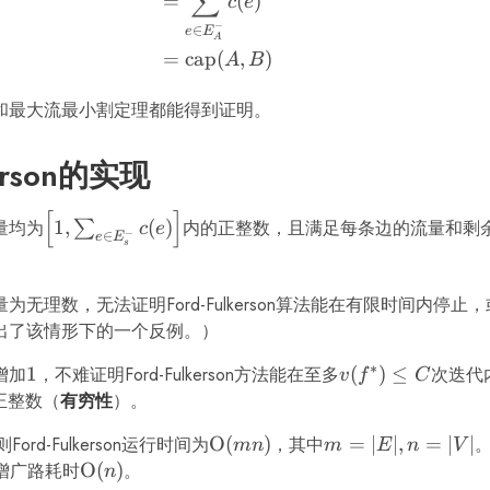
∑
=
(
)
c
e
−
∈
e
E
A
=
cap
(
,
)
A
B
和最大流最小割定理都能得到证明。
kerson的实现
[
]
\left[1,
量均为
1
,
(
)
内的正整数，且满足每条边的流量和剩
∑
c
e
−
∈
e
E
\sum_{e
s
\in
E_s^-}
为无理数，无法证明Ford-Fulkerson算法能在有限时间内停
c(e)\right]
出了该情形下的一个反例。）
∗
增加
1
1
，不难证明Ford-Fulkerson方法能在至多
v(f^*)
(
)
≤
次迭代
v
f
C
\leq
正整数（
有穷性
）。
C
Ford-Fulkerson运行时间为
\mathrm{O}
O
(
)
，其中
m
=
∣
∣
,
=
∣
∣
。
mn
m
E
n
V
(mn)
=
增广路耗时
\mathrm{O}
O
(
)
。
n