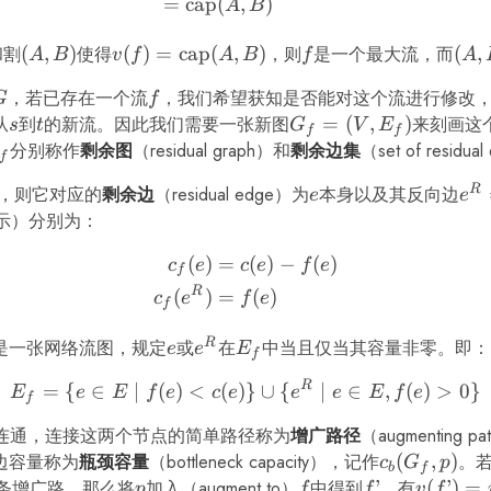
=
cap
(
,
)
A
B
和割
(A,
(
,
)
使得
v(f) =
(
)
=
cap
(
,
)
，则
f
是一个最大流，而
(A,
(
,
A
B
v
f
A
B
f
A
B)
\mathop{\mathrm{cap}}
B)
G
，若已存在一个流
f
，我们希望获知是否能对这个流进行修改
G
f
(A, B)
从
s
到
t
的新流。因此我们需要一张新图
G_f
=
(
,
)
来刻画这
s
t
G
V
E
f
f
=
_f
分别称作
剩余图
（residual graph）和
剩余边集
（set of residu
f
(V,
R
，则它对应的
剩余边
（residual edge）为
e
本身以及其反向边
e^
e
e
E_f)
=
示）分别为：
(v,
(
)
=
(
)
−
(
)
\begin{align*} c_f(e) &= c
c
e
c
e
f
e
u)
f
R
(
)
=
(
)
c
e
f
e
f
R
是一张网络流图，规定
e
或
e^R
在
E_f
中当且仅当其容量非零。即：
e
e
E
f
R
E_f = \{e \in E \mid f(e) 
=
{
∈
∣
(
)
<
(
)}
∪
{
∣
∈
,
(
)
>
0
}
E
e
E
f
e
c
e
e
e
E
f
e
f
连通，连接这两个节点的简单路径称为
增广路径
（augmenting p
边容量称为
瓶颈容量
（bottleneck capacity），记作
c_b(G_f,
(
,
)
。
c
G
p
b
f
p)
条增广路，那么将
p
加入（augment to）
f
中得到
f’
’
，有
v(f’) =
(
’
)
=
p
f
f
v
f