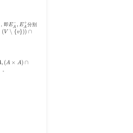
−
+
，即
E_A^-,
,
分别
E
E
A
A
E_A^+
×
(
∖
{
}))
∩
V
v
,
(
×
)
∩
A
A
A
）。