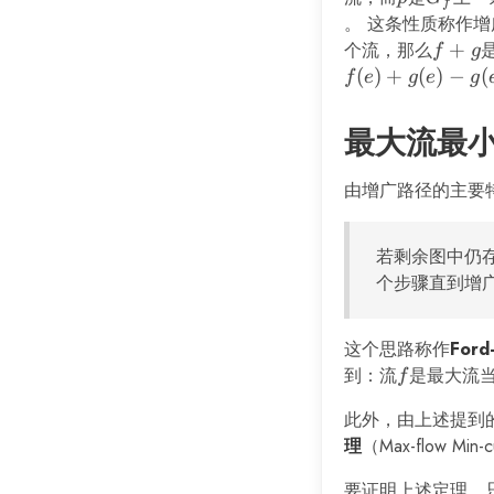
f
。 这条性质称作增
个流，那么
f+g
+
f
g
(
)
+
(
)
−
(
f
e
g
e
g
最大流最
由增广路径的主要
若剩余图中仍
个步骤直到增
这个思路称作
Ford
到：流
f
是最大流
f
此外，由上述提到
理
（Max-flow 
要证明上述定理，