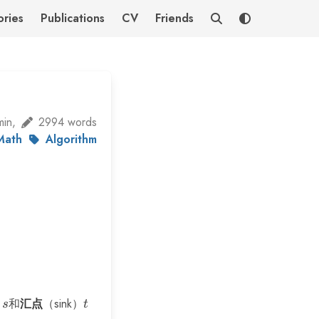
ries
Publications
CV
Friends
min,
2994 words
Math
Algorithm
）
s
和
汇点
（sink）
t
s
t