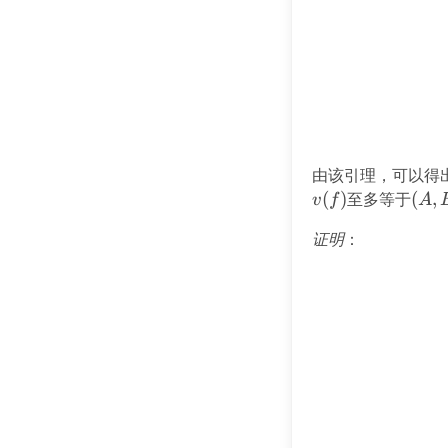
由该引理，可以得
(
)
至多等于
(A,
(
,
v
f
A
B)
证明
：