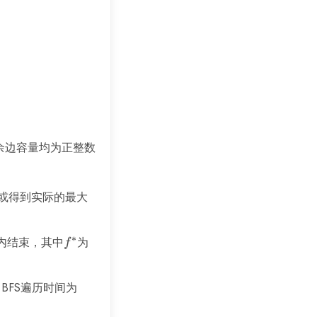
余边容量均为正整数
止，或得到实际的最大
∗
内结束，其中
f^*
为
f
BFS遍历时间为
\mathrm{O}
(m+n)