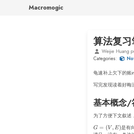
Macromogic
算法复习
Weijie Huang p
Categories:
No
龟速补上欠下的账i
写完发现读着好晦
基本概念/
为了方便下文叙述
G
=
(
,
)
是有
G
V
E