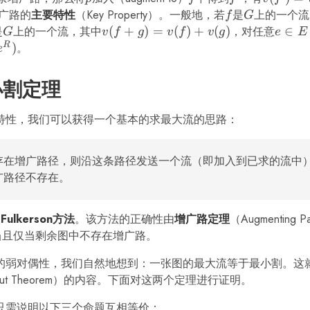
v(f)+c_
广路的
主要特性
（Key Property）。一般地，若
f
是
G
上的一个流
f
G
p)
是
G
上的一个流，其中
v(f+g)
(
+
)
=
(
)
+
(
)
，对任意
e
∈
G
v
f
g
v
f
v
g
e
E
= v(f)
\in
R
)
。
e
+ v(g)
E
小割定理
特性，我们可以获得一个基本的求最大流的思路：
存在增广路径，则沿这条路径发送一个流（即加入到已求的流中
广路径不存在。
-Fulkerson方法
。该方法的正确性由
增广路定理
（Augmenting P
当且仅当剩余图中不存在增广路。
的弱对偶性，我们自然地想到：一张图的最大流等于最小割。这
Min-cut Theorem）的内容。下面对这两个定理进行证明。
只需说明以下三个命题互相等价：