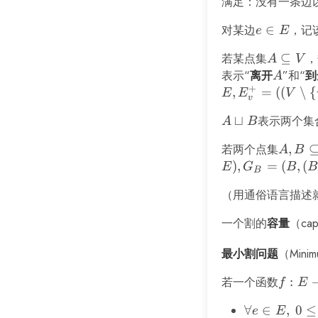
=
满足：没有一条边
(V,
对某边
e
∈
，记
e
E
E)
\in
若某点集
A
⊆
，
A
V
E
\subsete
表示“
离开
A
”和“
到
A
+
V
,
=
((
∖
{
E
E
V
v
A
⊔
表示两个集
A
B
\sqcup
若两个点集
A, B
,
A
B
B
\subse
)
,
=
(
,
(
E
G
B
B
B
V
（用通俗语言描述
一个割的
容量
（ca
最小割问题
（Mini
若一个函数
f: E
:
f
E
\right
\forall
∀
∈
,
0
≤
e
E
\math