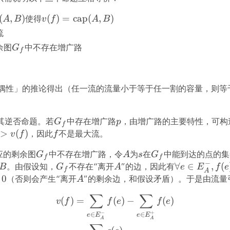
(A,
(
,
)
使得
v(f) =
(
)
=
cap
(
,
)
A
B
v
f
A
B
B)
\mathop{\mathrm{cap}}
流
(A, B)
余图
G_f
中不存在增广路
G
f
偶性」的推论得出（任一流的流量小于等于任一割的容量，则等
其逆否命题。若
G_f
中存在增广路
p
，由增广路的主要特性，可构
G
p
f
>
(
)
，因此
f
不是最大流。
v
f
f
应的剩余图
G_f
中不存在增广路，令
A
为
s
在
G_f
中能到达的点的集
G
A
s
G
f
f
−
。由假设知，
G_f
不存在“离开
A
”的边，因此有
\forall
∀
∈
,
(
B
G
A
e
E
f
e
f
A
e \in
0
（否则会产生“离开
A
”的剩余边，和假设矛盾）。于是由流量
A
E_A^-,
∑
∑
\begin{align*} v(f) &= \
(
)
=
(
)
−
(
)
f(e) =
v
f
f
e
f
e
c(e)
−
+
∈
∈
e
E
e
E
A
A