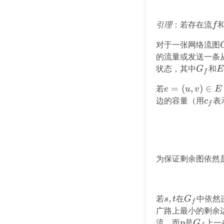
引理
：若存在流
f
f
对于一张网络流图
的流量或发送一条
状态，其中
G_f
和
E
G
E
f
若
e
=
(
,
)
∈
e
u
v
E
=
边的容量（用
c_f
表
c
f
(u,
v)
\in
E
为保证剩余图依然
若
s,
,
在
G_f
中依然
s
t
G
f
t
广路上最小的剩余
流，而
p
是
G_f
上一
p
G