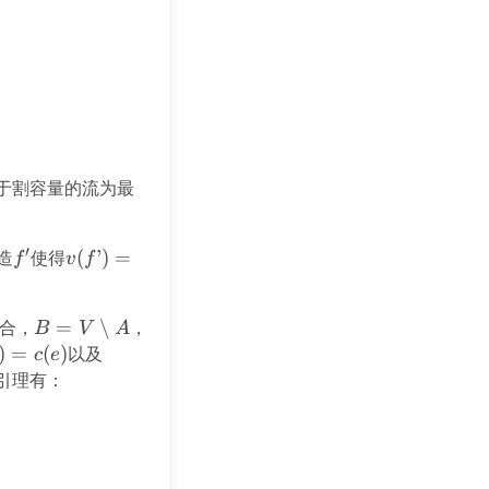
于割容量的流为最
′
造
f'
使得
v(f’) =
(
’
)
=
f
v
f
v(f) +
c_b(G_f,
合，
B = V
=
∖
，
B
V
A
p) >
\setminus
)
=
(
)
以及
\forall e
c
e
v(f)
A
\in
引理有：
E_A^+,
sum_{e \in E_A^-} f(e) - \sum_{e \in E_A^+} f(e) 
f(e) = 0