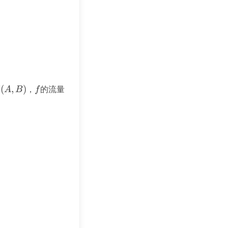
割
(A,
(
,
)
，
f
的流量
v(f)
A
B
f
B)
sum_{e \in E_A^-} f(e) - \sum_{e \in E_A^+} f(e) \