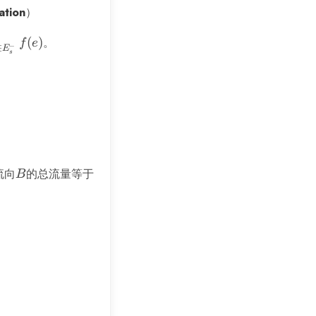
tion
）
(
)
。
f
e
−
∈
E
s
流向
B
的总流量等于
B
 \sum_{e \in E_A^+} f(e) = v(f)
um_{e \in E_s^-} f(e) \\ &= \sum_{v \in A} \left( \s