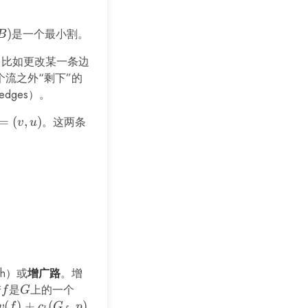
)
是一个最小割。
B
，比如更改某一条边
个流之外“剩下”的
al edges）。
R
=
(
,
)
。这两条
v
u
(e) - f(e) \\ c_f(e^R) &= f(e) \end{align*}
< c(e)\} \cup \{e^R \mid e \in E, f(e) > 0 \}
ath）或
增广路
。增
若
f
是
G
上的一个
f
G
(
)
+
(
,
)
v
f
c
G
p