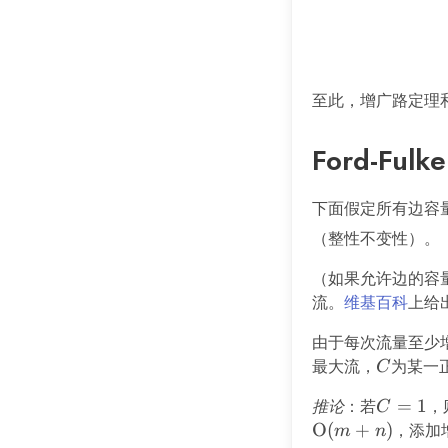
至此，增广路定理
Ford-Ful
下面假定所有边容
（整性不变性）。
（如果允许边的容量
流。
维基百科
上给
由于每次流量至少
最大流，
C
为某一
C
推论
：若
C
=
1
，则
C
=
O
(
+
)
，添加
m
n