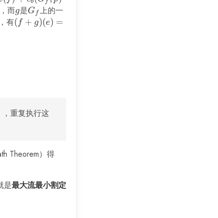
b
f
b(G_f,
，而
g
是
G_f
上的一
g
G
f
，有
(f+g)
(
+
)
(
)
=
f
g
e
(e) =
f(e) +
g(e) -
g(e^R)
），重复执行这
ath Theorem）得
就是
最大流最小割定