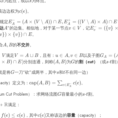
以
t
为起点，或以
s
为终点。
t
s
该边边权为
c(e)
(
)
。
c
e
−
+
规定
E_A^- =
=
(
×
(
∖
))
∩
,
=
((
∖
)
×
)
∩
E
A
V
A
E
E
V
A
A
E
A
A
−
q
(A \times
达
A
”的边集。相似地，对于某一节点
v
∈
，记
E_v^- =
=
({
}
A
v
V
E
v
v
(V
\in
(\{v\}
})
×
{
})
∩
。
v
v
E
\setminus
V
\times (V
合
A,
,
的
不交并
。
A
B
A)) \cap
\setminus
B
E,
\{v\}))
⊆
满足
V = A
=
⊔
，且有：
u
∈
,
∈
以及子图
G_A=
=
(
V
V
A
B
u
A
v
B
G
A
E_A^+ =
\cap E,
teq
\sqcup
\in
(A, (A
×
)
∩
)
分别连通，则称
(A,
(
,
)
为
G
的
割（cut）
（或
s
-
t
割
B
E
A
B
G
s
t
((V
E_v^+ =
B
A,
\times
B)
\setminus
((V
就是将
G
一刀“砍”成两半，其中
s
和
t
不在同一边）
G
s
t
v
A)
A) \times
\setminus
\in
\cap
A) \cap
\{v\})
pacity）定义为：
\mathop{\mathrm{cap}}
cap
(
,
)
=
(
)
。
∑
A
B
c
e
−
∈
B
E),
e
E
A
E
\times \
(A, B) = \sum_{e \in
G_B
mum Cut Problem）：求网络流图
G
容量最小的
s
-
t
割。
{v\})
E_A^-}c(e)
G
s
t
= (B,
\cap E
(B
R
→
满足：
\times
arrow
(
)
≤
(
)
，其中
c(e)
(
)
又称该边的
容量
（capacity）；
B)
f
e
c
e
c
e
bb{R}