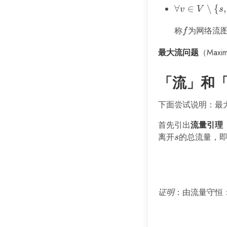
e \in
\forall v
∀
∈
∖
{
,
v
V
s
E,\ 0
\in V
\leq
称
f
为网络流
\setminus
f
f(e)
\{s, t\},\
最大流问题
（Maxi
\leq
\sum_{e
c(e)
\in
「流」和
E_v^+}
f(e) =
\sum_{e
下面尝试说明：最
\in
首先引出
流量引理
E_v^-}
离开
s
的总流量，
f(e)
s
证明
：由流量守恒