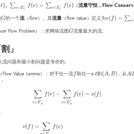
\cap
}
,
(
)
=
(
)
（
流量守恒，Flow Conserva
∑
∑
t
f
e
f
e
+
−
∈
∈
e
E
e
E
v
v
E)
图
G
的一个
流
（flow）。其
流量
（flow value）定义为
v(f) =
(
)
=
∑
G
v
f
e
\sum_{e
mum Flow Problem）：求网络流图
G
流量最大的流。
G
\in
E_s^-}
f(e)
「割」
大流问题和最小割问题是等价的。
（Flow Value Lemma）：对于任一流
f
和任一
s
-
t
割
(A,
(
,
)
，从
A
f
s
t
A
B
A
B)
即：
∑
∑
\sum_{e \in E_A^-} f(e) -
(
)
−
(
)
=
(
)
f
e
f
e
v
f
−
+
∈
∈
e
E
e
E
A
A
：
∑
\begin{align*} v(f) &= \s
(
)
=
(
)
v
f
f
e
−
∈
e
E