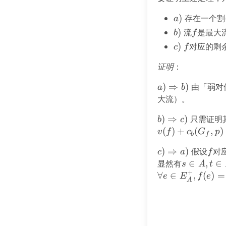
a)
)
存在一个割
a
b)
)
流
f
是最大
b
f
c)
)
f
对应的剩
c
f
证明
：
a)
)
⇒
)
由「弱对
a
b
\Rightarrow
大流）。
b)
b)
)
⇒
)
只需证明
b
c
\Rightarrow
(
)
+
(
,
)
v
f
c
G
p
b
f
c)
c)
)
⇒
)
假设
f
对
c
a
f
\Rightarrow
显然有
s
∈
,
∈
s
A
t
+
a)
\in
∀
∈
,
(
)
=
e
E
f
e
A
A,
t
\in
B